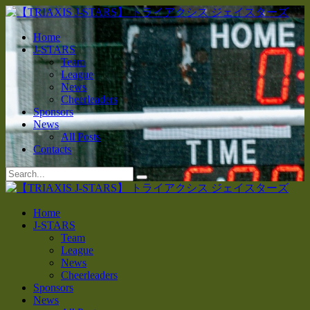
Home
J-STARS
Team
League
News
Cheerleaders
Sponsors
News
All Posts
Contacts
Home
J-STARS
Team
League
News
Cheerleaders
Sponsors
News