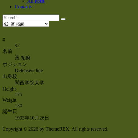
All Posts
Contacts
#
92
名前
濱 拓麻
ポジション
Defensive line
出身校
関西学院大学
Height
175
Weight
130
誕生日
1993年10月26日
Copyright © 2026 by ThemeREX. All rights reserved.