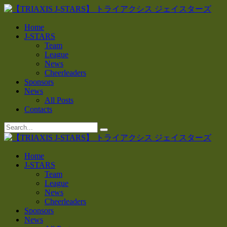
Home
J-STARS
Team
League
News
Cheerleaders
Sponsors
News
All Posts
Contacts
Home
J-STARS
Team
League
News
Cheerleaders
Sponsors
News