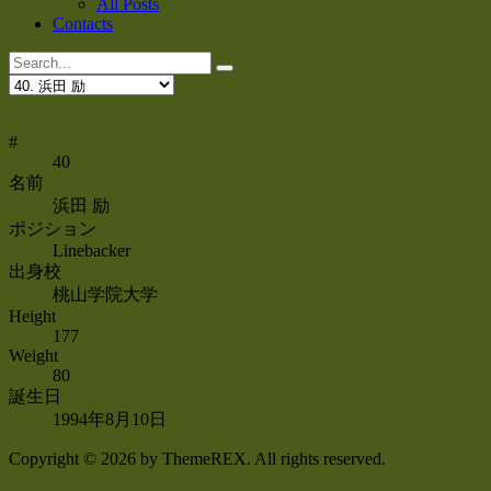
All Posts
Contacts
#
40
名前
浜田 励
ポジション
Linebacker
出身校
桃山学院大学
Height
177
Weight
80
誕生日
1994年8月10日
Copyright © 2026 by ThemeREX. All rights reserved.