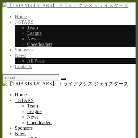
Home
J-STARS
Team
League
News
Cheerleaders
Sponsors
News
All Posts
Contacts
Home
J-STARS
Team
League
News
Cheerleaders
Sponsors
News