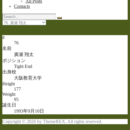
All Posts
Contacts
#
76
名前
廣瀬 翔太
ポジション
Tight End
出身校
大阪教育大学
Height
177
Weight
95
誕生日
1993年9月10日
Copyright © 2026 by ThemeREX. All rights reserved.