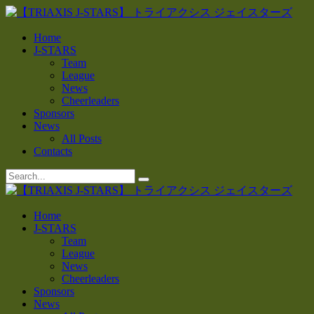
Home
J-STARS
Team
League
News
Cheerleaders
Sponsors
News
All Posts
Contacts
Home
J-STARS
Team
League
News
Cheerleaders
Sponsors
News