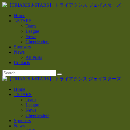
Home
J-STARS
Team
League
News
Cheerleaders
Sponsors
News
All Posts
Contacts
Home
J-STARS
Team
League
News
Cheerleaders
Sponsors
News