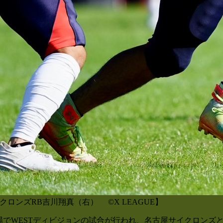
ロンズRB吉川翔真（右） ©X LEAGUE】
場でWESTディビジョンの試合が行われ、名古屋サイクロンズとTR