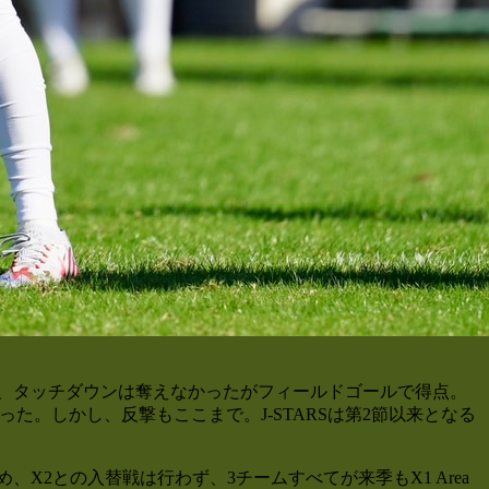
むと、タッチダウンは奪えなかったがフィールドゴールで得点。
。しかし、反撃もここまで。J-STARSは第2節以来となる
X2との入替戦は行わず、3チームすべてが来季もX1 Area