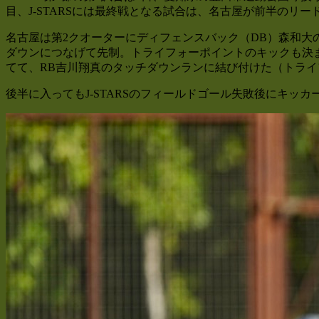
目、J-STARSには最終戦となる試合は、名古屋が前半のリードを
名古屋は第2クオーターにディフェンスバック（DB）森和大
ダウンにつなげて先制。トライフォーポイントのキックも決ま
てて、RB吉川翔真のタッチダウンランに結び付けた（トラ
後半に入ってもJ-STARSのフィールドゴール失敗後にキッカ