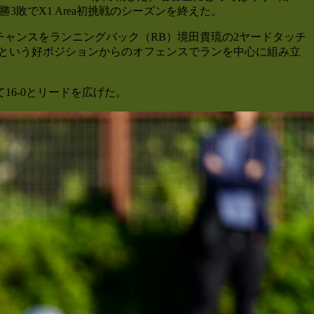
勝3敗でX1 Area初挑戦のシーズンを終えた。
チャンスをランニングバック（RB）境田貴琉の2ヤードタッチ
ドという好ポジションからのオフェンスでランを中心に組み立
16‐0とリードを広げた。