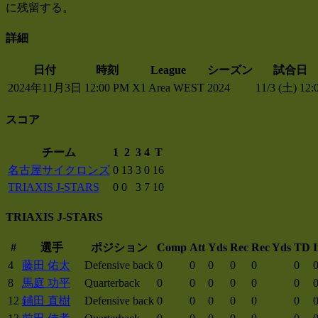
に残留する。
詳細
日付
時刻
League
シーズン
試合日
2024年11月3日
12:00 PM
X1 Area WEST
2024
11/3 (土) 12:
スコア
チーム
1
2
3
4
T
名古屋サイクロンズ
0
13
3
0
16
TRIAXIS J-STARS
0
0
3
7
10
TRIAXIS J-STARS
#
選手
ポジション
Comp
Att
Yds
Rec
Rec Yds
TD
I
4
藤田 佑太
Defensive back
0
0
0
0
0
0
8
馬庭 功平
Quarterback
0
0
0
0
0
0
12
鋪田 直樹
Defensive back
0
0
0
0
0
0