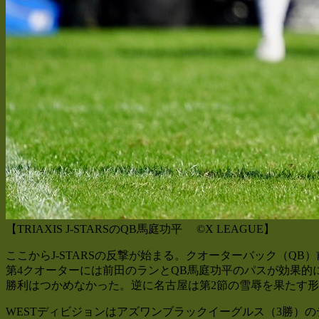
【TRIAXIS J-STARSのQB馬庭功平 ©X LEAGUE】
ここからJ-STARSの反撃が始まる。クオーターバック（Q
第4クオーターには前田のランとQB馬庭功平のパスが効果的に
勝利はつかめなかった。逆に名古屋は第2節の雪辱を果たす
WESTディビジョンはアズワンブラックイーグルス（3勝）のデ