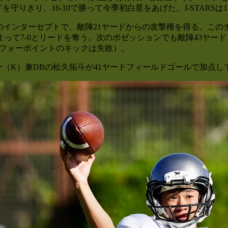
守りきり、16‐10で勝って今季初白星をあげた。J-STARSは1
のインターセプトで、敵陣21ヤードからの攻撃権を得る。この
って7‐0とリードを奪う。次のポゼッションでも敵陣43ヤー
イフォーポイントのキックは失敗）。
ー（K）兼DBの松久拓斗が41ヤードフィールドゴールで加点して